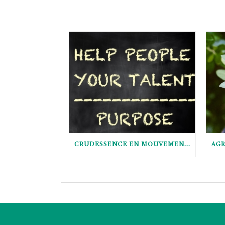
CRUDESSENCE EN MOUVEMENT : LE POURQUOI DU COMMENT (FRENCH ONLY)