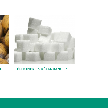
L’HUILE DE COCO, UN GRAS DANGEREUX OU BÉNÉFIQUE? (FRENCH ONLY)
ÉLIMINER LA DÉPENDANCE AU SUCRE (FRENCH ONLY)