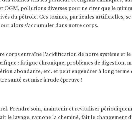
des toxines tels les pesticide et engrais chimiques, ad
 et OGM, pollutions diverses pour ne citer que le minimu
vés du pétrole. Ces toxines, particules artificielles, 
pour alors s’accumuler dans notre corps.
e corps entraîne l’acidification de notre système et l
ifique : fatigue chronique, problèmes de digestion, 
crétion abondante, etc. et peut engendrer à long term
re santé est mise à rude épreuve !
rel. Prendre soin, maintenir et revitaliser périodiquem
ait le lavage, ramone la cheminé, fait le changement d