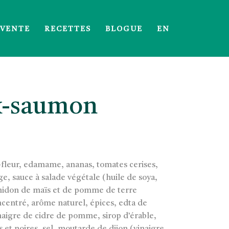
 VENTE
RECETTES
BLOGUE
EN
x-saumon
u-fleur, edamame, ananas, tomates cerises,
e, sauce à salade végétale (huile de soya,
 amidon de maïs et de pomme de terre
ncentré, arôme naturel, épices, edta de
naigre de cidre de pomme, sirop d’érable,