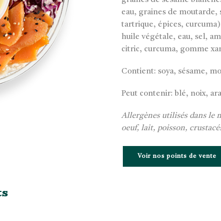
graines de sésame blanches 
eau, graines de moutarde, s
tartrique, épices, curcuma),
huile végétale, eau, sel, a
citric, curcuma, gomme xan
Contient: soya, sésame, m
Peut contenir: blé, noix, ar
Allergènes utilisés dans le
oeuf, lait, poisson, crustac
Voir nos points de vente
ts