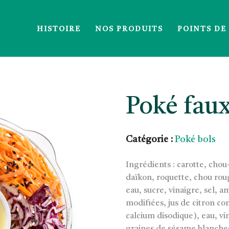
HISTOIRE
NOS PRODUITS
POINTS DE
Poké fau
Catégorie :
Poké bols
Ingrédients : carotte, cho
daïkon, roquette, chou roug
eau, sucre, vinaigre, sel,
modifiées, jus de citron co
calcium disodique), eau, vi