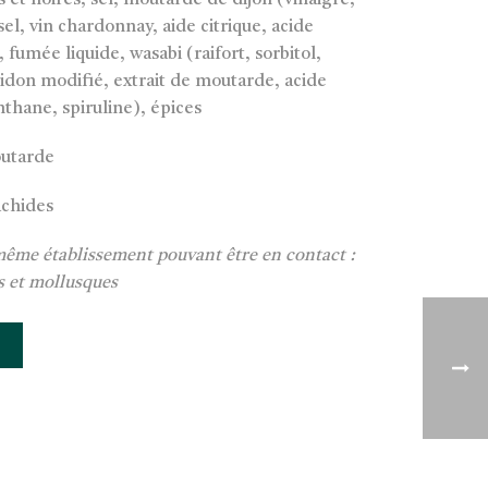
et noires, sel, moutarde de dijon (vinaigre,
el, vin chardonnay, aide citrique, acide
 fumée liquide, wasabi (raifort, sorbitol,
midon modifié, extrait de moutarde, acide
thane, spiruline), épices
outarde
achides
 même établissement pouvant être en contact :
és et mollusques