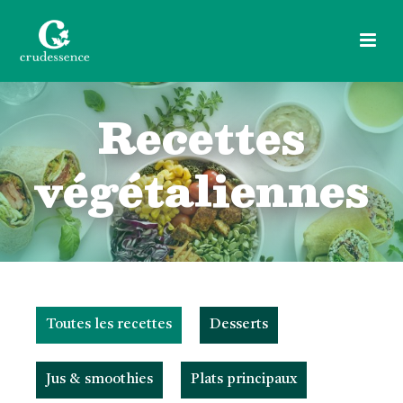
Recettes
végétaliennes
Toutes les recettes
Desserts
Jus & smoothies
Plats principaux